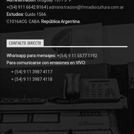
Administración:
Uruguay 1371 5° P.
+(54) 911 6642 8164 |
administracion@fmradiocultura.com.ar
Estudios:
Guido 1566.
C1016ACG
. CABA.
República Argentina.
CONTACTO DIRECTO
Whatsapp para mensajes:
+(54) 9 11 5577 1192
Para comunicarse con emisiones en VIVO:
+ (54) 9 11 3987 4117
+ (54) 9 11 3987 4118