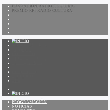
FUNDACIÓN RADIO CULTURA
PREMIO RFI-RADIO CULTURA
PROGRAMACIÓN
NOTICIAS
CONTACTO
QUIENES SOMOS
IR A AMADEUS
ON DEMAND
ESCUCHAR
VER
PROGRAMACIÓN
NOTICIAS