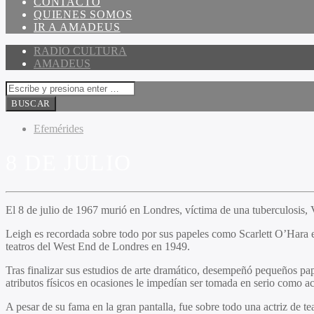
CONTACTO
QUIENES SOMOS
IR A AMADEUS
RADIO CULTURA
AMADEUS
Efemérides
8 DE JULIO
El 8 de julio de 1967 murió en Londres, víctima de una tuberculosis, V
Leigh es recordada sobre todo por sus papeles como Scarlett O’Hara
teatros del West End de Londres en 1949.
Tras finalizar sus estudios de arte dramático, desempeñó pequeños pap
atributos físicos en ocasiones le impedían ser tomada en serio como ac
A pesar de su fama en la gran pantalla, fue sobre todo una actriz de