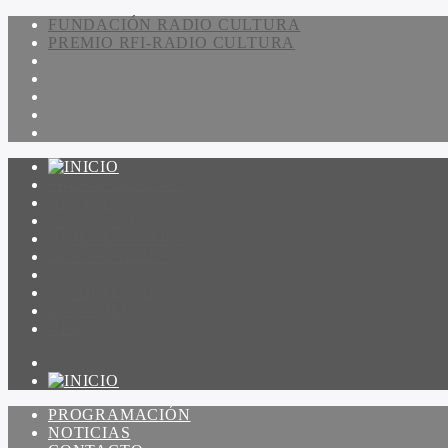
FUNDACIÓN RADIO CULTURA
PREMIO RFI-RADIO CULTURA
PROGRAMACIÓN
NOTICIAS
CONTACTO
QUIENES SOMOS
IR A AMADEUS
ON DEMAND
ESCUCHAR
VER
PROGRAMACIÓN
NOTICIAS