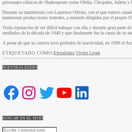
personajes clásicos de Shakespeare como Ofelia, Cleopatra, Julieta 
Durante su matrimonio con Laurence Olivier, con el que estuvo casada
numerosas producciones teatrales, a menudo dirigidas por el propio Ol
Tenía reputación de ser difícil trabajar con ella y durante gran parte 
mediados de la década de 1940 y que finalmente fue la causa de su mu
A pesar de que su carrera tuvo períodos de inactividad, en 1999 el Ame
ETIQUETADO COMO:
Efemérides
Vivien Leigh
NUESTRAS REDES
Facebook
Instagram
Twitter
YouTube
LinkedIn
BUSCAR EN EL SITIO