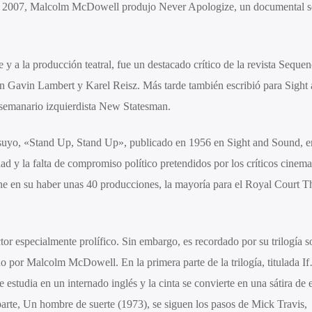
 En 2007, Malcolm McDowell produjo Never Apologize, un documental s
e y a la producción teatral, fue un destacado crítico de la revista Seque
on Gavin Lambert y Karel Reisz. Más tarde también escribió para Sight
l semanario izquierdista New Statesman.
o suyo, «Stand Up, Stand Up», publicado en 1956 en Sight and Sound, 
ad y la falta de compromiso político pretendidos por los críticos cinema
ene en su haber unas 40 producciones, la mayoría para el Royal Court T
tor especialmente prolífico. Sin embargo, es recordado por su trilogía s
ado por Malcolm McDowell. En la primera parte de la trilogía, titulada I
estudia en un internado inglés y la cinta se convierte en una sátira de e
parte, Un hombre de suerte (1973), se siguen los pasos de Mick Travis,