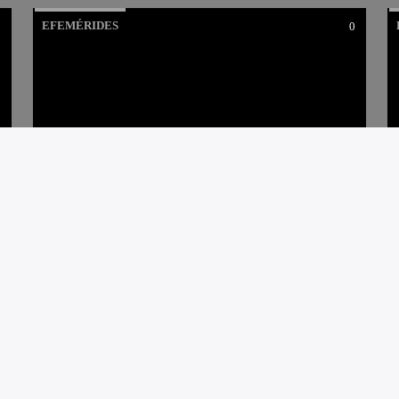
EFEMÉRIDES
0
0
HOMENAJE A ANTOINE
DE SAINT-EXUPÉRY EN
LA ALIANZA FRANCESA