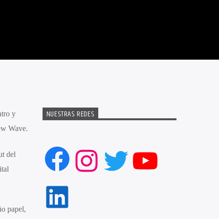
NUESTRAS REDES
atro y
New Wave.
Facebook
Instagram
Twitter
YouTube
t del
tal
LinkedIn
ño papel,