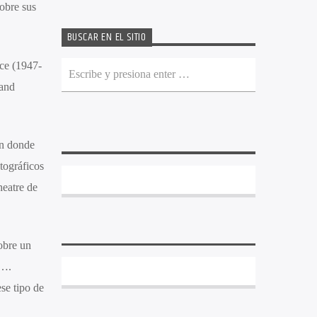
obre sus
BUSCAR EN EL SITIO
nce (1947-
 and
en donde
tográficos
heatre de
obre un
f….
se tipo de