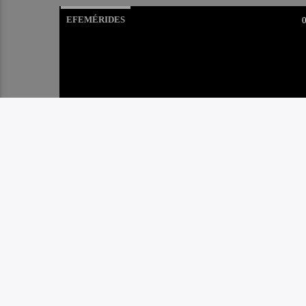
EFEMÉRIDES
INAUGURÓ EXPOSICIÓN
SOBRE MITRE Y SAN
MARTÍN