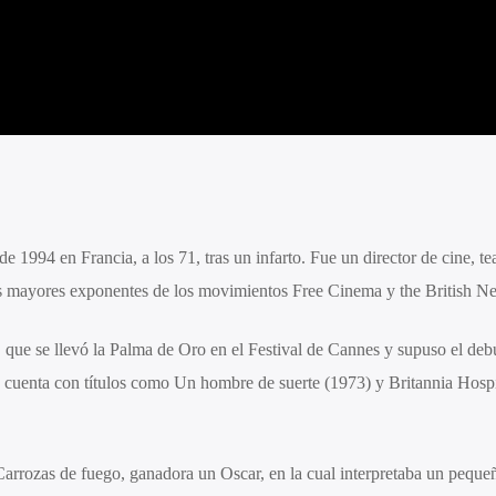
 1994 en Francia, a los 71, tras un infarto. Fue un director de cine, te
los mayores exponentes de los movimientos Free Cinema y the British 
 que se llevó la Palma de Oro en el Festival de Cannes y supuso el debu
cuenta con títulos como Un hombre de suerte (1973) y Britannia Hospi
Carrozas de fuego, ganadora un Oscar, en la cual interpretaba un peque