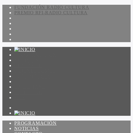
FUNDACIÓN RADIO CULTURA
PREMIO RFI-RADIO CULTURA
PROGRAMACIÓN
NOTICIAS
CONTACTO
QUIENES SOMOS
IR A AMADEUS
ON DEMAND
ESCUCHAR
VER
PROGRAMACIÓN
NOTICIAS