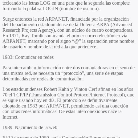
tecleando las letras LOG en una para que la segunda las complete
formando la palabra LOGIN (nombre de usuario).
Surge entonces la red ARPANET, financiada por la organización
del Departamento estadounidense de la Defensa ARPA (Advanced
Research Projects Agency), con un núcleo de cuatro computadoras.
En 1971, Ray Tomlinson manda el primer correo electrónico vía
ARPANET, marcando por el signo “@” la separación entre nombre
de usuario y nombre de la red a la que pertenece.
1983: Comunicar en redes
Para intercambiar información entre dos computadoras en el seno de
una misma red, se necesita un “protocolo”, una serie de etapas
determinadas por reglas de comunicación.
Los estadounidenses Robert Kahn y Vinton Cerf afinan en los años
70 el TCP/IP (Transmission Control Protocol/Internet Protocol), que
se sigue usando hoy en día. El protocolo es definitivamente
adoptado en 1983 por ARPANET, permitiendo así una conexión
con otras redes informáticas. De estas interconexiones nace la
Internet.
1989: Nacimiento de la web
El 12 de marzo de 1989, en la Organización Europea para la