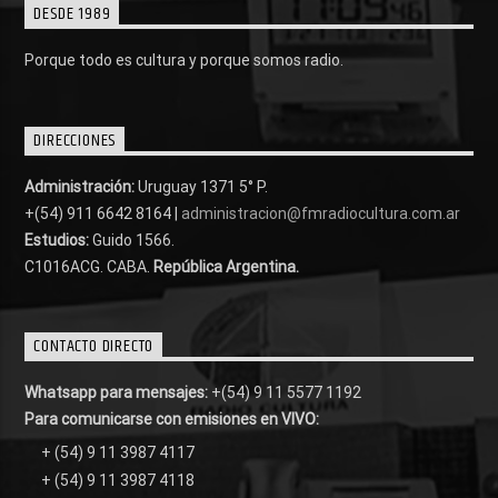
DESDE 1989
Porque todo es cultura y porque somos radio.
DIRECCIONES
Administración:
Uruguay 1371 5° P.
+(54) 911 6642 8164 |
administracion@fmradiocultura.com.ar
Estudios:
Guido 1566.
C1016ACG
. CABA.
República Argentina.
CONTACTO DIRECTO
Whatsapp para mensajes:
+(54) 9 11 5577 1192
Para comunicarse con emisiones en VIVO:
+ (54) 9 11 3987 4117
+ (54) 9 11 3987 4118