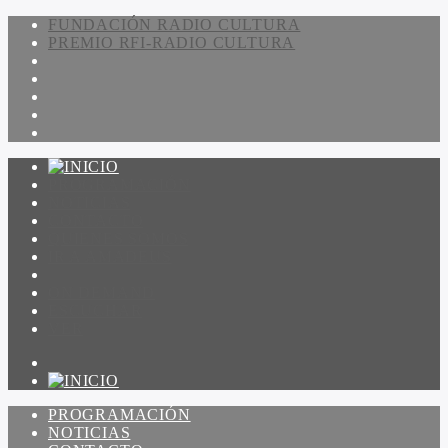
FUNDACIÓN RADIO CULTURA
PREMIO RFI-RADIO CULTURA
PROGRAMACIÓN
NOTICIAS
CONTACTO
QUIENES SOMOS
IR A AMADEUS
ON DEMAND
ESCUCHAR
VER
PROGRAMACIÓN
NOTICIAS