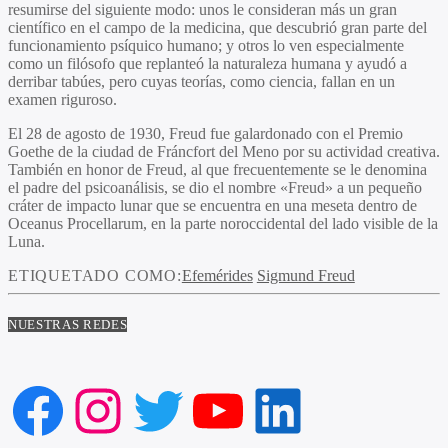
resumirse del siguiente modo: unos le consideran más un gran
científico en el campo de la medicina, que descubrió gran parte del
funcionamiento psíquico humano; y otros lo ven especialmente
como un filósofo que replanteó la naturaleza humana y ayudó a
derribar tabúes, pero cuyas teorías, como ciencia, fallan en un
examen riguroso.
El 28 de agosto de 1930, Freud fue galardonado con el Premio
Goethe de la ciudad de Fráncfort del Meno por su actividad creativa.
También en honor de Freud, al que frecuentemente se le denomina
el padre del psicoanálisis, se dio el nombre «Freud» a un pequeño
cráter de impacto lunar que se encuentra en una meseta dentro de
Oceanus Procellarum, en la parte noroccidental del lado visible de la
Luna.
ETIQUETADO COMO:
Efemérides
Sigmund Freud
NUESTRAS REDES
Facebook
Instagram
Twitter
YouTube
LinkedIn