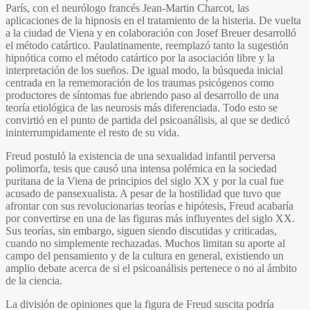
París, con el neurólogo francés Jean-Martin Charcot, las
aplicaciones de la hipnosis en el tratamiento de la histeria. De vuelta
a la ciudad de Viena y en colaboración con Josef Breuer desarrolló
el método catártico. Paulatinamente, reemplazó tanto la sugestión
hipnótica como el método catártico por la asociación libre y la
interpretación de los sueños. De igual modo, la búsqueda inicial
centrada en la rememoración de los traumas psicógenos como
productores de síntomas fue abriendo paso al desarrollo de una
teoría etiológica de las neurosis más diferenciada. Todo esto se
convirtió en el punto de partida del psicoanálisis, al que se dedicó
ininterrumpidamente el resto de su vida.
Freud postuló la existencia de una sexualidad infantil perversa
polimorfa, tesis que causó una intensa polémica en la sociedad
puritana de la Viena de principios del siglo XX y por la cual fue
acusado de pansexualista. A pesar de la hostilidad que tuvo que
afrontar con sus revolucionarias teorías e hipótesis, Freud acabaría
por convertirse en una de las figuras más influyentes del siglo XX.
Sus teorías, sin embargo, siguen siendo discutidas y criticadas,
cuando no simplemente rechazadas. Muchos limitan su aporte al
campo del pensamiento y de la cultura en general, existiendo un
amplio debate acerca de si el psicoanálisis pertenece o no al ámbito
de la ciencia.
La división de opiniones que la figura de Freud suscita podría