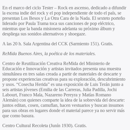
En el marco del ciclo Tester – Rock en ascenso, dedicado a difundir
la escena indie del rock y el pop independiente de todo el país, se
presentan Los Besos y La Otra Cara de la Nada. El sexteto porteño
liderado por Paula Trama toca sus canciones de pop eléctrico,
mientras que la banda misionera adelanta su próximo álbum y
despliega sus sonidos alternativos y shoegaze.
A las 20 h. Sala Argentina del CCK (Sarmiento 151). Gratis.
ReMida Buenos Aires, la poética de los materiales.
Centro de Reutilización Creativa ReMida del Ministerio de
Educación e Innovación y artistas invitados presenta una muestra
simultánea en tres salas creada a partir de materiales de descarte y
propone experiencias creativas para su exploración, descubrimiento
y usos. “Cosecha Herida” es una exposición de Luis Terán junto a
seis artistas jóvenes (Emilia de las Carreras, Julia Padilla, Jochi
Labourt, Franco Mala, Nazareno Pereyra y Matías Romano
Alemán) con quienes comparte la idea de la sobrevida del descarte:
juntos editan, cosen, camuflan, hacen vestuarios y buscan insumos
para sus obras en lugares donde el material parece ya no servir más
que como basura.
Centro Cultural Recoleta (Junín 1930). Gratis.