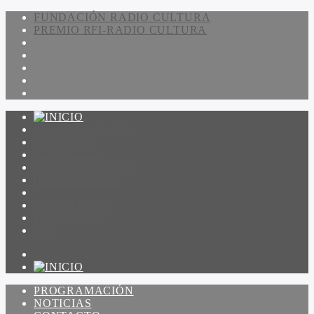
FUNDACIÓN RADIO CULTURA
PREMIO RFI-RADIO CULTURA
PROGRAMACIÓN
NOTICIAS
CONTACTO
QUIENES SOMOS
IR A AMADEUS
ON DEMAND
ESCUCHAR
VER
PROGRAMACIÓN
NOTICIAS