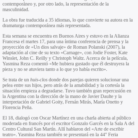
contemporáneo y, por otro lado, la representación de la
masculinidad.
La obra fue traducida a 35 idiomas, lo que convierte su autora en la
dramaturga contemporánea más representada.
Esta semana se encuentra en Buenos Aires y estuvo en la Alianza
Francesa el martes 17, para una íntima conferencia de prensa y la
proyección de «Un dios salvaje» de Roman Polanski (2007), la
adaptación al cine de su texto «Carnage», con Jodie Foster, Kate
Winslet, John C. Reilly y Christoph Waltz. Acerca de la película,
Yasmina Reza comentó «Me hubiera gustado que él destruyera la
pieza y no se atuviera tanto a lo que yo había escrito».
Se trata de un
huis-clos
donde dos parejas quieren solucionar una
pelea entre sus hijos, pero atrás de la amabilidad y la cortesía la
situación empieza a degradarse. Tuvo también gran repercusión en
la Argentina con la dirección de la mano de Javier Daulte y la
interpretación de Gabriel Goity, Fernán Mirás, María Onetto y
Florencia Peña.
El 18, dialogó con Oscar Martínez en una charla abierta al público
moderada en francés por el escritor Gonzalo Garcés en la Sala A del
Centro Cultural San Martín. Allí hablaron del «Arte de escribir
teatro». Yasmina Reza también se presentará en la 44° Feria