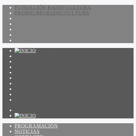
FUNDACIÓN RADIO CULTURA
PREMIO RFI-RADIO CULTURA
PROGRAMACIÓN
NOTICIAS
CONTACTO
QUIENES SOMOS
IR A AMADEUS
ON DEMAND
ESCUCHAR
VER
PROGRAMACIÓN
NOTICIAS