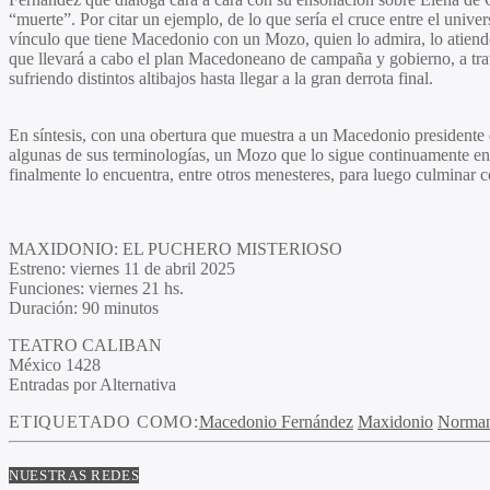
“muerte”. Por citar un ejemplo, de lo que sería el cruce entre el univ
vínculo que tiene Macedonio con un Mozo, quien lo admira, lo atiende,
que llevará a cabo el plan Macedoneano de campaña y gobierno, a travé
sufriendo distintos altibajos hasta llegar a la gran derrota final.
En síntesis, con una obertura que muestra a un Macedonio presidente q
algunas de sus terminologías, un Mozo que lo sigue continuamente en 
finalmente lo encuentra, entre otros menesteres, para luego culminar
MAXIDONIO: EL PUCHERO MISTERIOSO
Estreno: viernes 11 de abril 2025
Funciones: viernes 21 hs.
Duración: 90 minutos
TEATRO CALIBAN
México 1428
Entradas por Alternativa
ETIQUETADO COMO:
Macedonio Fernández
Maxidonio
Norman
NUESTRAS REDES