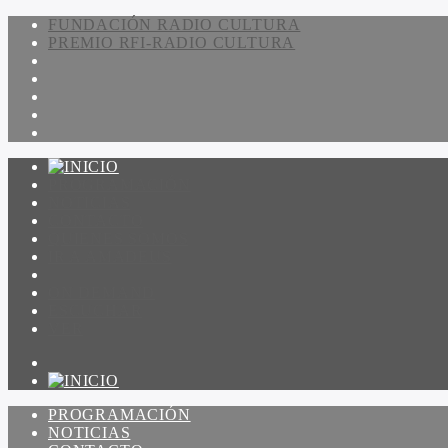
FUNDACIÓN RADIO CULTURA
PREMIO RFI-RADIO CULTURA
PROGRAMACIÓN
NOTICIAS
CONTACTO
QUIENES SOMOS
IR A AMADEUS
ON DEMAND
ESCUCHAR
VER
PROGRAMACIÓN
NOTICIAS