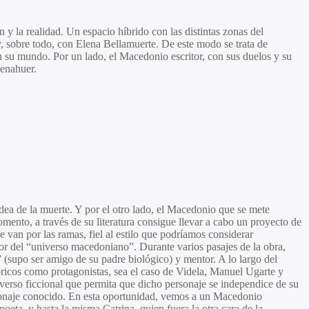
la realidad. Un espacio híbrido con las distintas zonas del
y, sobre todo, con
Elena Bellamuerte
.
De este modo se trata de
n su mundo. Por un lado, el Macedonio escritor, con sus duelos y su
enahuer
.
dea de la muerte. Y por el otro lado, el Macedonio que se mete
mento, a través de su literatura consigue llevar a cabo un proyecto de
 van por las ramas, fiel al estilo que podríamos considerar
tor del “universo macedoniano”. Durante varios pasajes de la obra,
(supo ser amigo de su padre biológico) y mentor. A lo largo del
ricos como protagonistas, sea el caso de Videla,
Manuel Ugarte
y
iverso ficcional que permita que dicho personaje se independice de su
ersonaje conocido. En esta oportunidad, vemos a un
Macedonio
eta, y hasta la misma Catrina, quien fuera la otra cara de la