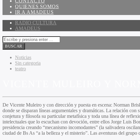
CONTACTO
QUIENES SOMOS
IR A AMADEUS
RADIO CULTURA
AMADEUS
Noticias
Sin categoria
teatro
VICENTE MULEIRO Y NOR
De
Vicente Muleiro
y con dirección y puesta en escena:
Norman Bris
donde se disparan líneas argumentales y dramáticas. La relación con 
conjetura y filosofa su particular metafísica y toda una línea de reflexi
intelectuales que lo escuchan con devoción, entre ellos
Jorge Luis Bor
presidencia creando “mecanismo incomodantes” (la salivadera oscilante,
ciudad de Bs As “a la belleza y el misterio”. Las aventuras del grupo 