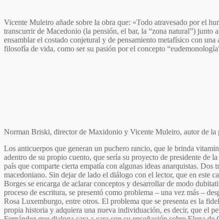
Vicente Muleiro
añade sobre la obra que: «Todo atravesado por el hum
transcurrir de Macedonio (la pensión, el bar, la “zona natural”) junto
ensamblar el costado conjetural y de pensamiento metafísico con una a
filosofía de vida, como ser su pasión por el concepto “eudemonologí
Norman Briski, director de Maxidonio y Vicente Muleiro, autor de la
Los anticuerpos que generan un puchero rancio, que le brinda vitamina
adentro de su propio cuento, que sería su proyecto de presidente de la
país que comparte cierta empatía con algunas ideas anarquistas. Dos tr
macedoniano. Sin dejar de lado el diálogo con el lector, que en este 
Borges se encarga de aclarar conceptos y desarrollar de modo dubitat
proceso de escritura, se presentó como problema – una vez más – despu
Rosa Luxemburgo,
entre otros. El problema que se presenta es la fid
propia historia y adquiera una nueva individuación, es decir, que el 
Fernández
que dialoga cara a cara con su ensoñación sobre
Elena de 