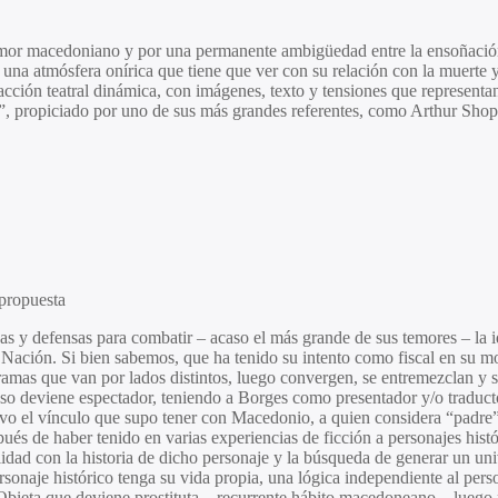
or macedoniano y por una permanente ambigüedad entre la ensoñación y 
 a una atmósfera onírica que tiene que ver con su relación con la muerte 
cción teatral dinámica, con imágenes, texto y tensiones que representa
a”, propiciado por uno de sus más grandes referentes, como
Arthur Shop
 propuesta
s y defensas para combatir – acaso el más grande de sus temores – la i
 Nación. Si bien sabemos, que ha tenido su intento como fiscal en su mo
amas que van por lados distintos, luego convergen, se entremezclan y se
caso deviene espectador, teniendo a Borges como presentador y/o traduc
ivo el vínculo que supo tener con Macedonio, a quien considera “padre” 
és de haber tenido en varias experiencias de ficción a personajes histó
elidad con la historia de dicho personaje y la búsqueda de generar un un
personaje histórico tenga su vida propia, una lógica independiente al p
Obieta
que deviene prostituta – recurrente hábito macedoneano – luego po