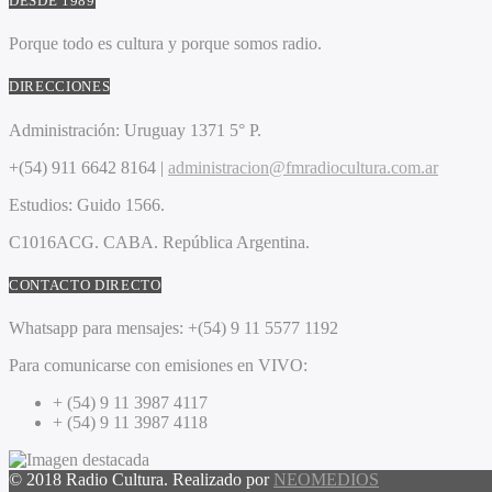
DESDE 1989
Porque todo es cultura y porque somos radio.
DIRECCIONES
Administración:
Uruguay 1371 5° P.
+(54) 911 6642 8164 |
administracion@fmradiocultura.com.ar
Estudios:
Guido 1566.
C1016ACG
. CABA.
República Argentina.
CONTACTO DIRECTO
Whatsapp para mensajes:
+(54) 9 11 5577 1192
Para comunicarse con emisiones en VIVO:
+ (54) 9 11 3987 4117
+ (54) 9 11 3987 4118
© 2018 Radio Cultura. Realizado por
NEOMEDIOS