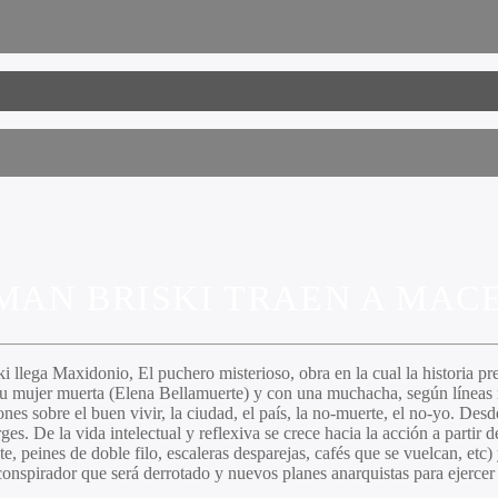
MAN BRISKI TRAEN A MA
ki
llega
Maxidonio,
El puchero misterioso
, obra en la cual la historia p
su mujer muerta (
Elena Bellamuerte
) y con una muchacha, según líneas
ones sobre el buen vivir, la ciudad, el país, la no-muerte, el no-yo. Desd
ges.
De la vida intelectual y reflexiva se crece hacia la acción a partir
 peines de doble filo, escaleras desparejas, cafés que se vuelcan, etc)
conspirador que será derrotado y nuevos planes anarquistas para ejercer 