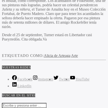
es insular, como corresponde. Los acantilados de Folkestone, una de
sus pinturas más logradas, podría hacer un celestial
pendent
con
Julieta y su niñera,
el Turner de Amalita hoy en el Museo Colección
Fortabat, de Puerto Madero. Claro que para tener los acantilados la
señora debería hacer empinado la oferta. Pagaron por esa pintura
más de setenta millones de dólares. El amigo Rockefeller tenía
razón.
Desde el 25 de septiembre, Turner estará en Libertador casi
Pueyrredón. Cita obligada.Va
ETIQUETADO COMO:
Alicia de Arteaga
Arte
NUESTRAS REDES
Facebook
Instagram
Twitter
YouTube
LinkedIn
BUSCAR EN EL SITIO