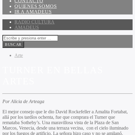
CONTACTO
QUIENES SOMOS
IR A AMADEUS
RADIO CULTURA
AMADEUS
Arte
TURNER EN BELLAS
ARTES
Por Alicia de Arteaga
El mejor consejo que le dio David Rockefeller a Amalita Fortabat,
allá por los tardíos ochenta, fue que comprara el Turner que
remataba Sotheby’s. Una maravillosa vista de la Plaza de San
Marcos, Venecia, desde una terraza vecina, con el cielo iluminado
por los fuegos de artificio. La señora hizo caso y no se amilanó.