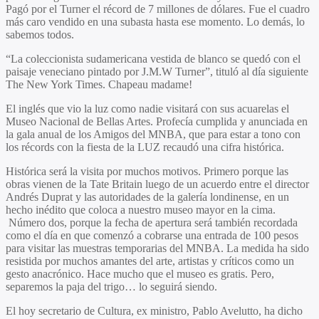
Pagó por el Turner el récord de 7 millones de dólares. Fue el cuadro
más caro vendido en una subasta hasta ese momento. Lo demás, lo
sabemos todos.
“La coleccionista sudamericana vestida de blanco se quedó con el
paisaje veneciano pintado por J.M.W Turner”, tituló al día siguiente
The New York Times. Chapeau madame!
El inglés que vio la luz como nadie visitará con sus acuarelas el
Museo Nacional de Bellas Artes. Profecía cumplida y anunciada en
la gala anual de los Amigos del MNBA, que para estar a tono con
los récords con la fiesta de la LUZ recaudó una cifra histórica.
Histórica será la visita por muchos motivos. Primero porque las
obras vienen de la Tate Britain luego de un acuerdo entre el director
Andrés Duprat y las autoridades de la galería londinense, en un
hecho inédito que coloca a nuestro museo mayor en la cima.
Número dos, porque la fecha de apertura será también recordada
como el día en que comenzó a cobrarse una entrada de 100 pesos
para visitar las muestras temporarias del MNBA. La medida ha sido
resistida por muchos amantes del arte, artistas y críticos como un
gesto anacrónico. Hace mucho que el museo es gratis. Pero,
separemos la paja del trigo… lo seguirá siendo.
El hoy secretario de Cultura, ex ministro, Pablo Avelutto, ha dicho