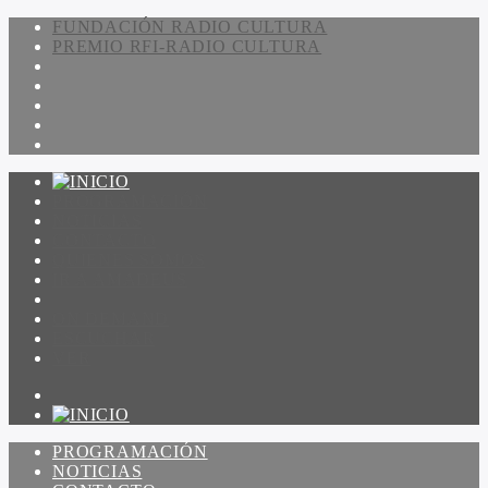
FUNDACIÓN RADIO CULTURA
PREMIO RFI-RADIO CULTURA
PROGRAMACIÓN
NOTICIAS
CONTACTO
QUIENES SOMOS
IR A AMADEUS
ON DEMAND
ESCUCHAR
VER
PROGRAMACIÓN
NOTICIAS