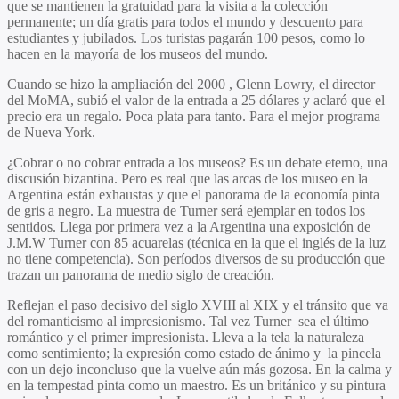
que se mantienen la gratuidad para la visita a la colección
permanente; un día gratis para todos el mundo y descuento para
estudiantes y jubilados. Los turistas pagarán 100 pesos, como lo
hacen en la mayoría de los museos del mundo.
Cuando se hizo la ampliación del 2000 , Glenn Lowry, el director
del MoMA, subió el valor de la entrada a 25 dólares y aclaró que el
precio era un regalo. Poca plata para tanto. Para el mejor programa
de Nueva York.
¿Cobrar o no cobrar entrada a los museos? Es un debate eterno, una
discusión bizantina. Pero es real que las arcas de los museo en la
Argentina están exhaustas y que el panorama de la economía pinta
de gris a negro. La muestra de Turner será ejemplar en todos los
sentidos. Llega por primera vez a la Argentina una exposición de
J.M.W Turner con 85 acuarelas (técnica en la que el inglés de la luz
no tiene competencia). Son períodos diversos de su producción que
trazan un panorama de medio siglo de creación.
Reflejan el paso decisivo del siglo XVIII al XIX y el tránsito que va
del romanticismo al impresionismo. Tal vez Turner sea el último
romántico y el primer impresionista. Lleva a la tela la naturaleza
como sentimiento; la expresión como estado de ánimo y la pincela
con un dejo inconcluso que la vuelve aún más gozosa. En la calma y
en la tempestad pinta como un maestro. Es un británico y su pintura