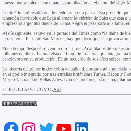
puesto una suculenta suma para su ampliación en el debut del siglo X
Lo de Giuliani resultó una inversión y no un gasto. Está probado que 
tentación inevitable que llega al cruzar la vidriera de Saks que está 
empresaria argentina dueña de Loma Negra el pasaporte a la fama, en 
Al día siguiente, estuvo en la portada del Times como “la dama de 
terraza en la Plaza de San Marcos, hay que decir que se equivocaron 
Poco tiempo después se vendió otro Turner, Acantilados de Folkestone,
millones de libras. Es una vista de Lago de Lucerna, que integra una 
capolavoro en su producción. Es un recuerdo de sus años suizos, en
La historia del pintor inglés cobra actualidad, porque está anunciada 
en el podio integrado por tres estrellas británicas: Turner, Bacon y F
Museo Nacional de Bellas Artes. Una institución en sí misma, pilar i
ETIQUETADO COMO:
Arte
NUESTRAS REDES
Facebook
Instagram
Twitter
YouTube
LinkedIn