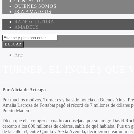
CONTACTO
QUIENES SOMOS
IR A AMADEUS
RADIO CULTURA
AMADEUS
Arte
TURNER, EL INGLÉS QUE 
Por Alicia de Arteaga
Por muchos motivos, Turner es y ha sido noticia en Buenos Aires. Pre
Amalia Lacroze de Fortabat pagó el récord de 7 millones de dólares po
Puerto Madero.
Dicen que ella compró el cuadro aconsejada por su amigo David Rocke
cercano a los 800 millones de dólares, sabía de qué hablaba. Fue un g
de la calle 53, entre Quinta y Sexta Avenida, decidieron crear un m