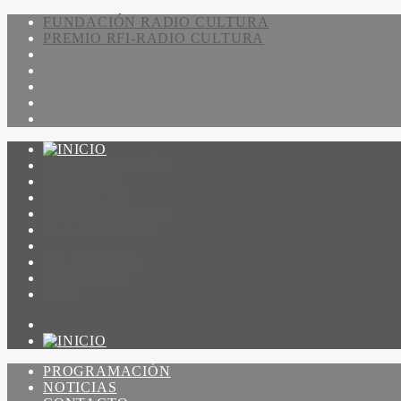
FUNDACIÓN RADIO CULTURA
PREMIO RFI-RADIO CULTURA
PROGRAMACIÓN
NOTICIAS
CONTACTO
QUIENES SOMOS
IR A AMADEUS
ON DEMAND
ESCUCHAR
VER
PROGRAMACIÓN
NOTICIAS