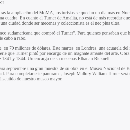
XI.
tras la ampliación del MoMA, los turistas se quedan un día más en Nuev
a una cuadra. En cuanto al Turner de Amalita, no está de más recordar qu
una ciudad donde ser mecenas y coleccionista es el nec plus ultra.
blanco sudamericana que compró el Turner”. Para quienes pensaban que
de cabo a rabo.
 en 70 millones de dólares. Este martes, en Londres, una acuarela del 
serie que Turner pintó por encargo de un magnate amante del arte. Obra
tre 1841 y 1844. Un encargo de su mecenas Elhanan Bicknell.
para septiembre una gran muestra de su obra en el Museo Nacional de Bel
reud. Para completar este panorama, Joseph Mallory William Turner será 
ndiscutido de nuestro museo mayor.