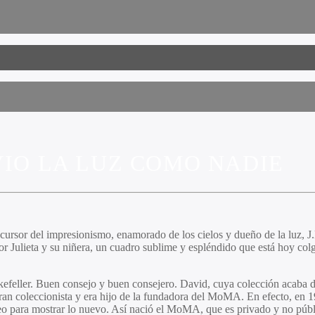
VIO LA LUZ COMO NADIE
cursor del impresionismo, enamorado de los cielos y dueño de la luz, 
r Julieta y su niñera, un cuadro sublime y espléndido que está hoy col
feller. Buen consejo y buen consejero. David, cuya colección acaba de
ran coleccionista y era hijo de la fundadora del MoMA. En efecto, en 1
useo para mostrar lo nuevo. Así nació el MoMA, que es privado y no pú