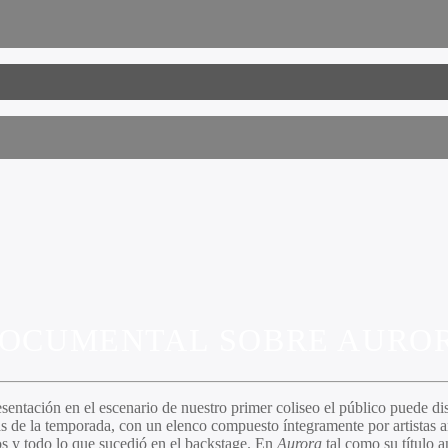
 DOCUMENTAL SOBRE AURO
ntación en el escenario de nuestro primer coliseo el público puede dis
s de la temporada, con un elenco compuesto íntegramente por artistas a
yos y todo lo que sucedió en el backstage. En
Aurora
tal como su título a