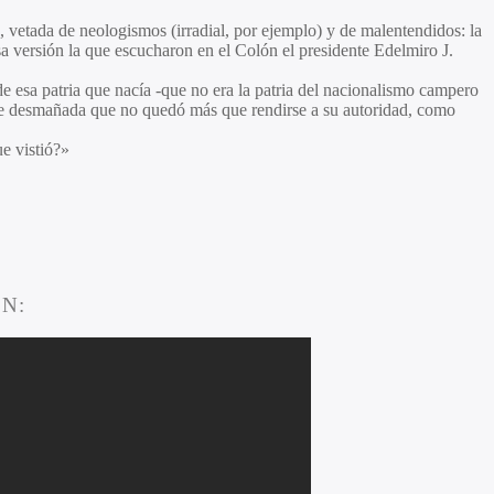
ón, vetada de neologismos (irradial, por ejemplo) y de malentendidos: la
esa versión la que escucharon en el Colón el presidente
Edelmiro J.
de esa patria que nacía -que no era la patria del nacionalismo campero
ente desmañada que no quedó más que rendirse a su autoridad, como
ue vistió?»
N: