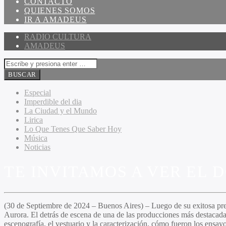
CONTACTO
QUIENES SOMOS
IR A AMADEUS
RADIO CULTURA
AMADEUS
Especial
Imperdible del dia
La Ciudad y el Mundo
Lirica
Lo Que Tenes Que Saber Hoy
Música
Noticias
TE INVITAMOS A VER EL
(30 de Septiembre de 2024 – Buenos Aires) – Luego de su exitosa prese
Aurora. El detrás de escena de una de las producciones más destacada
escenografía, el vestuario y la caracterización, cómo fueron los ensa