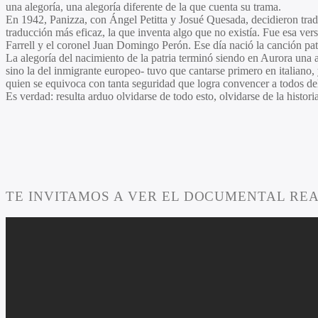
una alegoría, una alegoría diferente de la que cuenta su trama.
En 1942, Panizza, con
Ángel Petitta
y
Josué Quesada,
decidieron trad
traducción más eficaz, la que inventa algo que no existía. Fue esa vers
Farrell
y el coronel
Juan Domingo Perón
. Ese día nació la canción pat
La alegoría del nacimiento de la patria terminó siendo en
Aurora
una a
sino la del inmigrante europeo- tuvo que cantarse primero en italian
quien se equivoca con tanta seguridad que logra convencer a todos del
Es verdad: resulta arduo olvidarse de todo esto, olvidarse de la histor
TE INVITAMOS A VER EL DOCUMENTAL REA