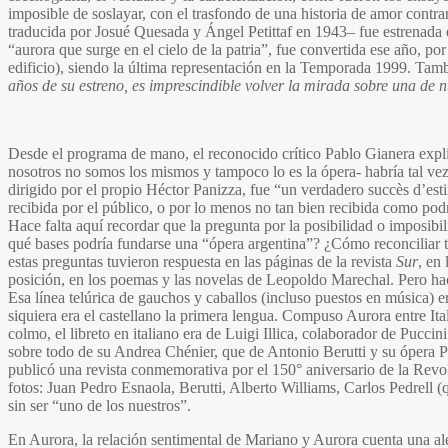
imposible de soslayar, con el trasfondo de una historia de amor contrar
traducida por
Josué Quesada
y
Ángel Petittaf
en 1943– fue estrenada en
“aurora que surge en el cielo de la patria”, fue convertida ese año, po
edificio), siendo la última representación en la Temporada 1999. Ta
años de su estreno, es imprescindible volver la mirada sobre una de n
Desde el programa de mano, el reconocido crítico
Pablo Gianera
expli
nosotros no somos los mismos y tampoco lo es la ópera- habría tal vez
dirigido por el propio
Héctor Panizza
, fue “un verdadero succès d’est
recibida por el público, o por lo menos no tan bien recibida como pod
Hace falta aquí recordar que la pregunta por la posibilidad o imposibil
qué bases podría fundarse una “ópera argentina”? ¿Cómo reconciliar 
estas preguntas tuvieron respuesta en las páginas de la revista
Sur
, en
posición, en los poemas y las novelas de
Leopoldo Marechal.
Pero hac
Esa línea telúrica de gauchos y caballos (incluso puestos en música) 
siquiera era el castellano la primera lengua. Compuso Aurora entre I
colmo, el libreto en italiano era de Luigi Illica, colaborador de Pucc
sobre todo de su
Andrea Chénier
, que de
Antonio Berutti
y su ópera
P
publicó una revista conmemorativa por el 150° aniversario de la Rev
fotos:
Juan Pedro Esnaola, Berutti, Alberto Williams, Carlos Pedrell
(q
sin ser “uno de los nuestros”.
En
Aurora
, la relación sentimental de Mariano y Aurora cuenta una ale