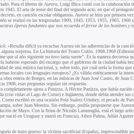
iado. Para el libreto de
Aurora
,
Luigi Illica
contó con la colaboración d
 1945. El aria de tenor del final del segundo acto, en que el protagonista
r decreto, en canción escolar obligatoria.
Aurora
se hizo por primera vez
mbién se realizó en las temporadas 1909, 1945, 1953, 1955, 1965, 1966 
uestras óperas fundantes que nos recuerda el fervor de los hombres y m
có: «Resulta difícil ya escuchar
Aurora
sin las adherencias de la canció
 alguna sorpresa. En La historia del Teatro Colón. 1908-1968 (Editoria
ime que al año siguiente no tuvo tanta suerte”. Es la manera decorosa 
ría haberse esperado del encargo que el gobierno de la ciudad había hec
idad de una música nacional, y, sobre todo, por cuál sería la forma que 
temas locales con lenguajes europeos? ¿Es válida estéticamente la int
 la obra entera de Borges, en las músicas de
Juan José Castro
, de
Juan C
ia 1908, esas preguntas seguían sin respuesta.
era completamente ajena a Panizza. A Héctor Panizza, que había nacido en
talia (con vistas al Lago de Como) e Inglaterra, donde debía atender su
ini. Como escribió en una ocasión Pola Suárez Urtubey, el pecado de Pani
ampa
, sobre
Juan Moreira.
Sin embargo, podría proponerse que
Aurora
olución de Mayo. Con la firma de Nicolás Lamuraglia, está el largo ar
ue nació en Uruguay y murió en Francia),
Athos Palma, Julián Aguir
goría de trazo grueso: la víctima sacrificial (España), imprescindible p