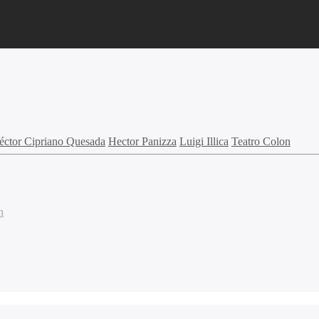
éctor Cipriano Quesada
Hector Panizza
Luigi Illica
Teatro Colon
n