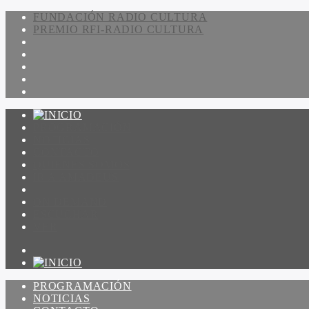
FUNDACIÓN RADIO CULTURA
PREMIO RFI-RADIO CULTURA
PROGRAMACIÓN
NOTICIAS
CONTACTO
QUIENES SOMOS
IR A AMADEUS
ON DEMAND
ESCUCHAR
VER
PROGRAMACIÓN
NOTICIAS