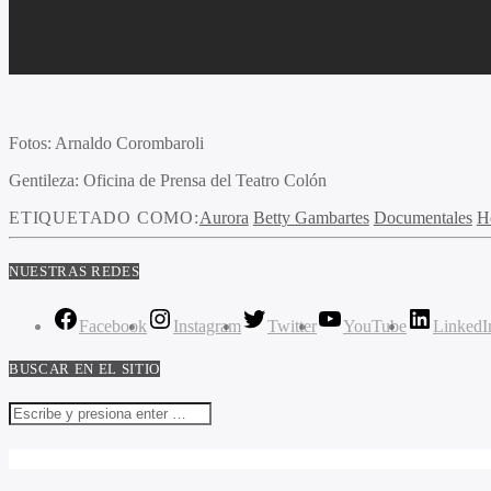
Fotos:
Arnaldo Corombaroli
Gentileza: Oficina de Prensa del Teatro Colón
ETIQUETADO COMO:
Aurora
Betty Gambartes
Documentales
H
NUESTRAS REDES
Facebook
Instagram
Twitter
YouTube
LinkedI
BUSCAR EN EL SITIO