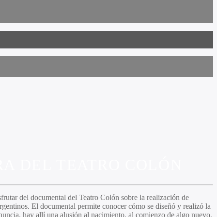
RA DEL TEATRO COLÓN
frutar del documental del Teatro Colón sobre la realización de
rgentinos. El documental permite conocer cómo se diseñó y realizó la
nuncia, hay allí una alusión al nacimiento, al comienzo de algo nuevo,