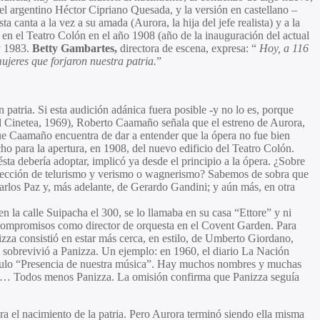
el argentino
Héctor Cipriano Quesada
, y la versión en castellano –
 canta a la vez a su amada (Aurora, la hija del jefe realista) y a la
 en el Teatro Colón en el año 1908 (año de la inauguración del actual
y 1983.
Betty Gambartes,
directora de escena,
expresa: “
Hoy, a 116
ujeres que forjaron nuestra patria.
”
n patria. Si esta audición adánica fuera posible -y no lo es, porque
l Cinetea, 1969),
Roberto Caamaño
señala que el estreno de
Aurora
,
que Caamaño encuentra de dar a entender que la ópera no fue bien
ho para la apertura, en 1908, del nuevo edificio del Teatro Colón.
ésta debería adoptar, implicó ya desde el principio a la ópera. ¿Sobre
ersección de telurismo y verismo o wagnerismo? Sabemos de sobra que
arlos Paz
y, más adelante, de
Gerardo Gandini
; y aún más, en otra
 la calle Suipacha el 300, se lo llamaba en su casa “Ettore” y ni
s compromisos como director de orquesta en el Covent Garden. Para
zza consistió en estar más cerca, en estilo, de
Umberto Giordano
,
sobrevivió a Panizza. Un ejemplo: en 1960, el diario La Nación
tículo “Presencia de nuestra música”. Hay muchos nombres y muchas
re…
Todos menos Panizza. La omisión confirma que Panizza seguía
ara el nacimiento de la patria. Pero Aurora terminó siendo ella misma