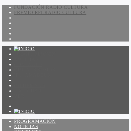
FUNDACIÓN RADIO CULTURA
PREMIO RFI-RADIO CULTURA
PROGRAMACIÓN
NOTICIAS
CONTACTO
QUIENES SOMOS
IR A AMADEUS
ON DEMAND
ESCUCHAR
VER
PROGRAMACIÓN
NOTICIAS