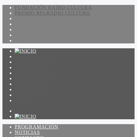
FUNDACIÓN RADIO CULTURA
PREMIO RFI-RADIO CULTURA
PROGRAMACIÓN
NOTICIAS
CONTACTO
QUIENES SOMOS
IR A AMADEUS
ON DEMAND
ESCUCHAR
VER
PROGRAMACIÓN
NOTICIAS