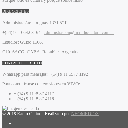
Porque todo es cultura y porque somos radio.
DIRECCIONES
Administración:
Uruguay 1371 5° P.
+(54) 911 6642 8164 |
administracion@fmradiocultura.com.ar
Estudios:
Guido 1566.
C1016ACG
. CABA.
República Argentina.
CONTACTO DIRECTO
Whatsapp para mensajes:
+(54) 9 11 5577 1192
Para comunicarse con emisiones en VIVO:
+ (54) 9 11 3987 4117
+ (54) 9 11 3987 4118
© 2018 Radio Cultura. Realizado por
NEOMEDIOS