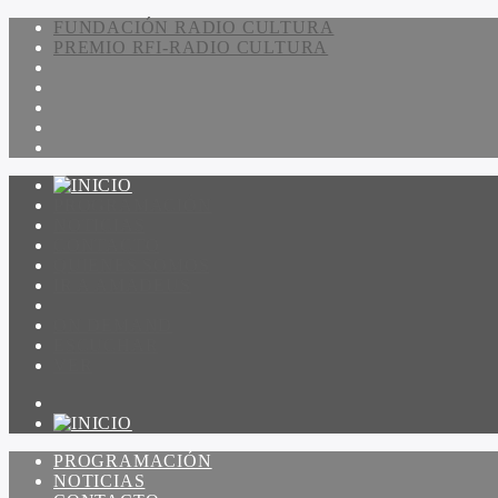
FUNDACIÓN RADIO CULTURA
PREMIO RFI-RADIO CULTURA
PROGRAMACIÓN
NOTICIAS
CONTACTO
QUIENES SOMOS
IR A AMADEUS
ON DEMAND
ESCUCHAR
VER
PROGRAMACIÓN
NOTICIAS