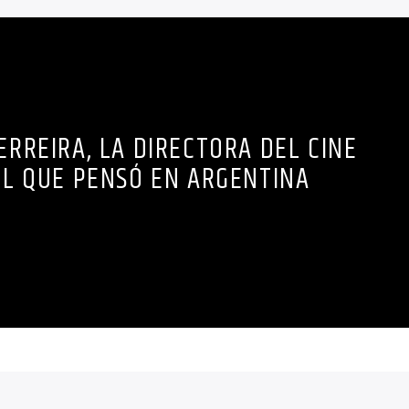
ERREIRA, LA DIRECTORA DEL CINE
L QUE PENSÓ EN ARGENTINA
ño que pasó, también se conoció la despedida de la vital