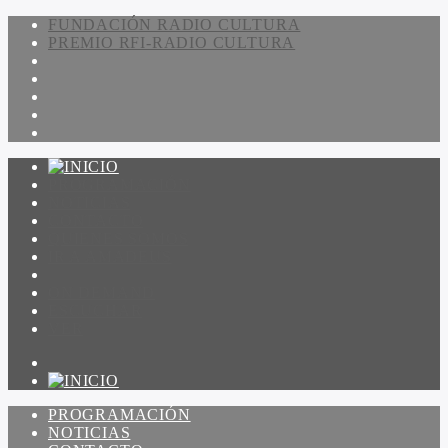
FUNDACIÓN RADIO CULTURA
PREMIO RFI-RADIO CULTURA
PROGRAMACIÓN
NOTICIAS
CONTACTO
QUIENES SOMOS
IR A AMADEUS
ON DEMAND
ESCUCHAR
VER
PROGRAMACIÓN
NOTICIAS