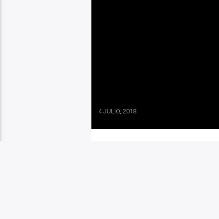
4 JULIO, 2018
Túnez eligió a la candidata
convirtió en la primera muje