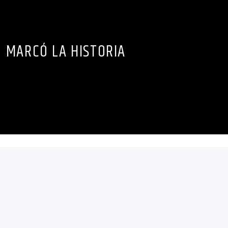
MARCÓ LA HISTORIA
 por el partido conservador Ennahda, Suad Abderrahim, y la
r en estar al frente de una capital árabe.