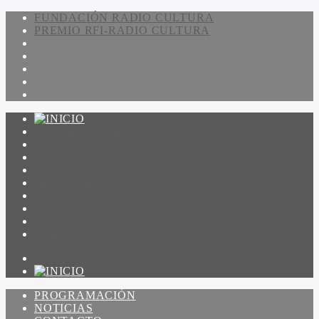
FUNDACIÓN RADIO CULTURA
PREMIO RFI-RADIO CULTURA
PROGRAMACIÓN
NOTICIAS
CONTACTO
QUIENES SOMOS
IR A AMADEUS
ON DEMAND
ESCUCHAR
VER
PROGRAMACIÓN
NOTICIAS