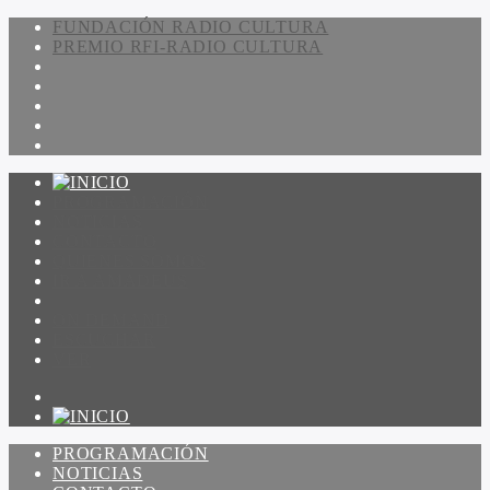
FUNDACIÓN RADIO CULTURA
PREMIO RFI-RADIO CULTURA
PROGRAMACIÓN
NOTICIAS
CONTACTO
QUIENES SOMOS
IR A AMADEUS
ON DEMAND
ESCUCHAR
VER
PROGRAMACIÓN
NOTICIAS