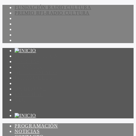
FUNDACIÓN RADIO CULTURA
PREMIO RFI-RADIO CULTURA
PROGRAMACIÓN
NOTICIAS
CONTACTO
QUIENES SOMOS
IR A AMADEUS
ON DEMAND
ESCUCHAR
VER
PROGRAMACIÓN
NOTICIAS