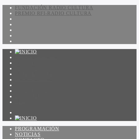
FUNDACIÓN RADIO CULTURA
PREMIO RFI-RADIO CULTURA
PROGRAMACIÓN
NOTICIAS
CONTACTO
QUIENES SOMOS
IR A AMADEUS
ON DEMAND
ESCUCHAR
VER
PROGRAMACIÓN
NOTICIAS