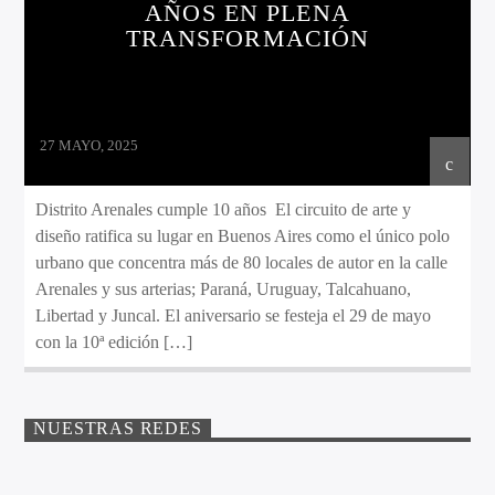
LO QUE TENES QUE SABER HOY
NOTICIAS
AÑOS EN PLENA
TRANSFORMACIÓN
PARA AGENDAR
27 MAYO, 2025
Distrito Arenales cumple 10 años El circuito de arte y
diseño ratifica su lugar en Buenos Aires como el único polo
urbano que concentra más de 80 locales de autor en la calle
Arenales y sus arterias; Paraná, Uruguay, Talcahuano,
Libertad y Juncal. El aniversario se festeja el 29 de mayo
con la 10ª edición […]
NUESTRAS REDES