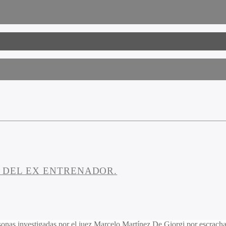
JA DEL EX ENTRENADOR.
onas investigadas por el juez Marcelo Martínez De Giorgi por escrachar