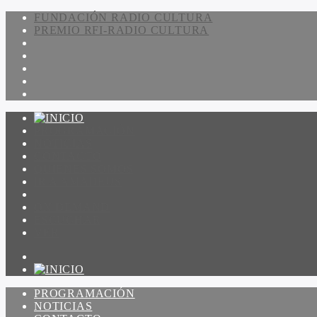
FUNDACIÓN RADIO CULTURA
PREMIO RFI-RADIO CULTURA
PROGRAMACIÓN
NOTICIAS
CONTACTO
QUIENES SOMOS
IR A AMADEUS
ON DEMAND
ESCUCHAR
VER
PROGRAMACIÓN
NOTICIAS