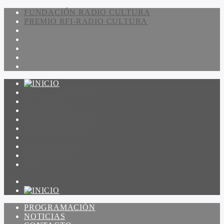
FUNDACIÓN RADIO CULTURA
PREMIO RFI-RADIO CULTURA
PROGRAMACIÓN
NOTICIAS
CONTACTO
QUIENES SOMOS
IR A AMADEUS
ON DEMAND
ESCUCHAR
VER
PROGRAMACIÓN
NOTICIAS