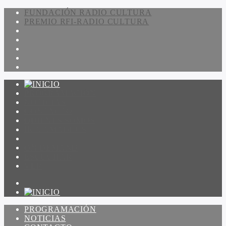
FUNDACIÓN RADIO CULTURA
PREMIO RFI-RADIO CULTURA
PROGRAMACIÓN
NOTICIAS
CONTACTO
QUIENES SOMOS
IR A AMADEUS
ON DEMAND
ESCUCHAR
VER
PROGRAMACIÓN
NOTICIAS