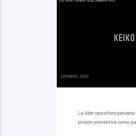
LO QUE TENES QUE SABER HOY
KEIKO
29 ENERO, 2020
La líder opositora peruana 
prisión preventiva como pa