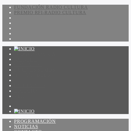
FUNDACIÓN RADIO CULTURA
PREMIO RFI-RADIO CULTURA
PROGRAMACIÓN
NOTICIAS
CONTACTO
QUIENES SOMOS
IR A AMADEUS
ON DEMAND
ESCUCHAR
VER
PROGRAMACIÓN
NOTICIAS