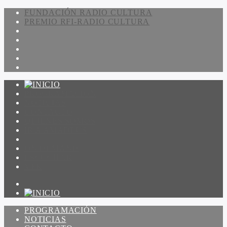
FUNDACIÓN RADIO CULTURA
PREMIO RFI-RADIO CULTURA
PROGRAMACIÓN
NOTICIAS
CONTACTO
QUIENES SOMOS
IR A AMADEUS
ON DEMAND
ESCUCHAR
VER
PROGRAMACIÓN
NOTICIAS