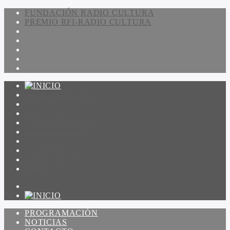
FUNDACIÓN RADIO CULTURA
PREMIO RFI-RADIO CULTURA
PROGRAMACIÓN
NOTICIAS
CONTACTO
QUIENES SOMOS
IR A AMADEUS
ON DEMAND
ESCUCHAR
VER
PROGRAMACIÓN
NOTICIAS