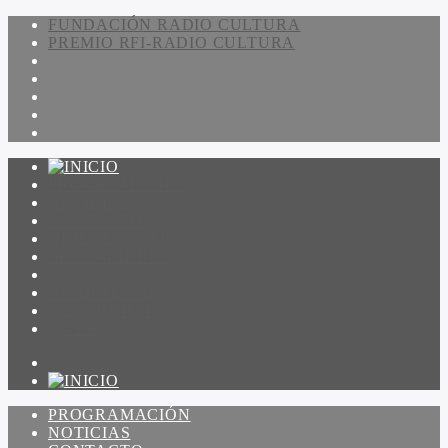
FUNDACIÓN RADIO CULTURA
PREMIO RFI-RADIO CULTURA
PROGRAMACIÓN
NOTICIAS
CONTACTO
QUIENES SOMOS
IR A AMADEUS
ON DEMAND
ESCUCHAR
VER
PROGRAMACIÓN
NOTICIAS