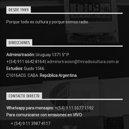
DESDE 1989
Porque todo es cultura y porque somos radio.
DIRECCIONES
Administración:
Uruguay 1371 5° P.
+(54) 911 6642 8164 |
administracion@fmradiocultura.com.ar
Estudios:
Guido 1566.
C1016ACG
. CABA.
República Argentina.
CONTACTO DIRECTO
Whatsapp para mensajes:
+(54) 9 11 5577 1192
Para comunicarse con emisiones en VIVO:
+ (54) 9 11 3987 4117