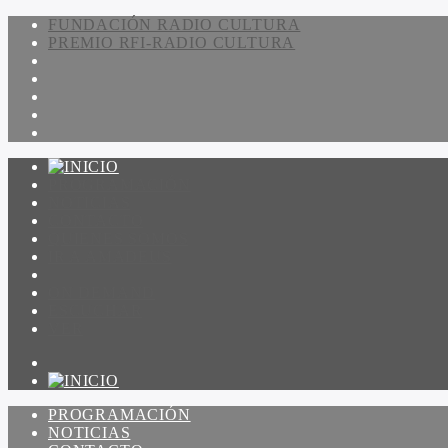
FUNDACIÓN RADIO CULTURA
PREMIO RFI-RADIO CULTURA
PROGRAMACIÓN
NOTICIAS
CONTACTO
QUIENES SOMOS
IR A AMADEUS
ON DEMAND
ESCUCHAR
VER
PROGRAMACIÓN
NOTICIAS