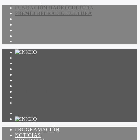
FUNDACIÓN RADIO CULTURA
PREMIO RFI-RADIO CULTURA
PROGRAMACIÓN
NOTICIAS
CONTACTO
QUIENES SOMOS
IR A AMADEUS
ON DEMAND
ESCUCHAR
VER
PROGRAMACIÓN
NOTICIAS