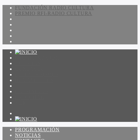
FUNDACIÓN RADIO CULTURA
PREMIO RFI-RADIO CULTURA
PROGRAMACIÓN
NOTICIAS
CONTACTO
QUIENES SOMOS
IR A AMADEUS
ON DEMAND
ESCUCHAR
VER
PROGRAMACIÓN
NOTICIAS