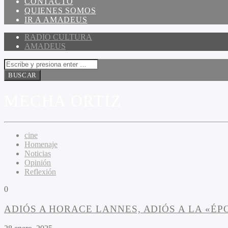
CONTACTO
QUIENES SOMOS
IR A AMADEUS
RADIO CULTURA
AMADEUS
MECHA ORTIZ
cine
Homenaje
Noticias
Opinión
Reflexión
0
ADIÓS A HORACE LANNES, ADIÓS A LA «ÉP