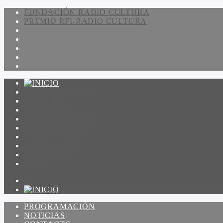
FUNDACIÓN RADIO CULTURA
PREMIO RFI-RADIO CULTURA
PROGRAMACIÓN
NOTICIAS
CONTACTO
QUIENES SOMOS
IR A AMADEUS
ON DEMAND
ESCUCHAR
VER
PROGRAMACIÓN
NOTICIAS