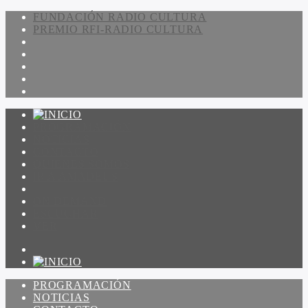
FUNDACIÓN RADIO CULTURA
PREMIO RFI-RADIO CULTURA
PROGRAMACIÓN
NOTICIAS
CONTACTO
QUIENES SOMOS
IR A AMADEUS
ON DEMAND
ESCUCHAR
VER
PROGRAMACIÓN
NOTICIAS