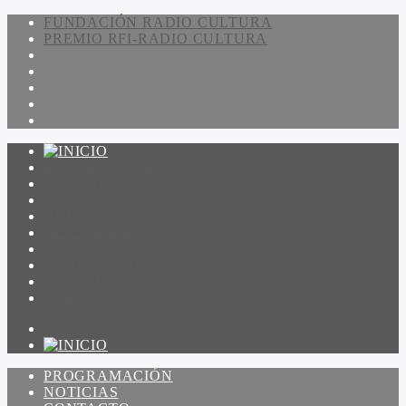
FUNDACIÓN RADIO CULTURA
PREMIO RFI-RADIO CULTURA
PROGRAMACIÓN
NOTICIAS
CONTACTO
QUIENES SOMOS
IR A AMADEUS
ON DEMAND
ESCUCHAR
VER
PROGRAMACIÓN
NOTICIAS