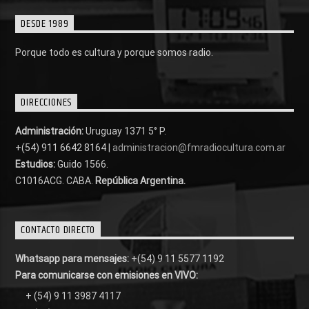
DESDE 1989
Porque todo es cultura y porque somos radio.
DIRECCIONES
Administración:
Uruguay 1371 5° P.
+(54) 911 6642 8164 |
administracion@fmradiocultura.com.ar
Estudios:
Guido 1566.
C1016ACG
. CABA.
República Argentina.
CONTACTO DIRECTO
Whatsapp para mensajes:
+(54) 9 11 5577 1192
Para comunicarse con emisiones en VIVO:
+ (54) 9 11 3987 4117