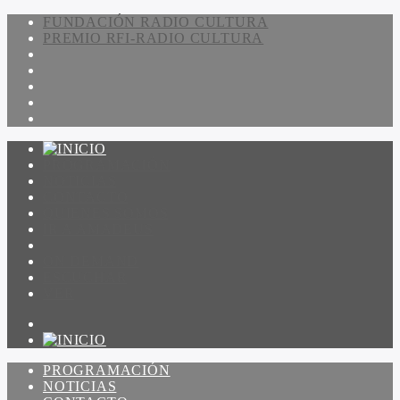
FUNDACIÓN RADIO CULTURA
PREMIO RFI-RADIO CULTURA
PROGRAMACIÓN
NOTICIAS
CONTACTO
QUIENES SOMOS
IR A AMADEUS
ON DEMAND
ESCUCHAR
VER
PROGRAMACIÓN
NOTICIAS