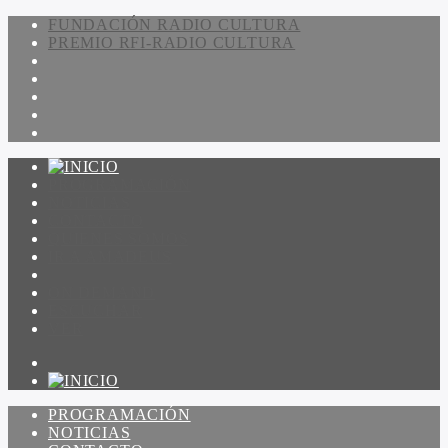
FUNDACIÓN RADIO CULTURA
PREMIO RFI-RADIO CULTURA
PROGRAMACIÓN
NOTICIAS
CONTACTO
QUIENES SOMOS
IR A AMADEUS
ON DEMAND
ESCUCHAR
VER
PROGRAMACIÓN
NOTICIAS