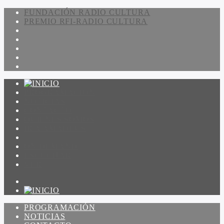
FUNDACIÓN RADIO CULTURA
PREMIO RFI-RADIO CULTURA
PROGRAMACIÓN
NOTICIAS
CONTACTO
QUIENES SOMOS
IR A AMADEUS
ON DEMAND
ESCUCHAR
VER
PROGRAMACIÓN
NOTICIAS