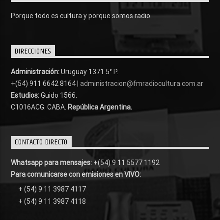
Porque todo es cultura y porque somos radio.
DIRECCIONES
Administración:
Uruguay 1371 5° P.
+(54) 911 6642 8164 |
administracion@fmradiocultura.com.ar
Estudios:
Guido 1566.
C1016ACG
. CABA.
República Argentina.
CONTACTO DIRECTO
Whatsapp para mensajes:
+(54) 9 11 5577 1192
Para comunicarse con emisiones en VIVO:
+ (54) 9 11 3987 4117
+ (54) 9 11 3987 4118