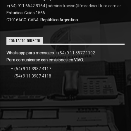
+(54) 911 6642 8164 |
administracion@fmradiocultura.com.ar
Estudios:
Guido 1566.
C1016ACG
. CABA.
República Argentina.
CONTACTO DIRECTO
Whatsapp para mensajes:
+(54) 9 11 5577 1192
Para comunicarse con emisiones en VIVO:
+ (54) 9 11 3987 4117
+ (54) 9 11 3987 4118