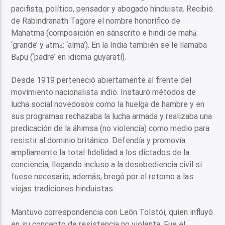
pacifista, político, pensador y abogado hinduista. Recibió
de Rabindranath Tagore el nombre honorífico de
Mahatma (composición en sánscrito e hindi de mahā:
‘grande’ y ātmā: ‘alma’). En la India también se le llamaba
Bāpu (‘padre’ en idioma guyaratí).
Desde 1919 perteneció abiertamente al frente del
movimiento nacionalista indio. Instauró métodos de
lucha social novedosos como la huelga de hambre y en
sus programas rechazaba la lucha armada y realizaba una
predicación de la áhimsa (no violencia) como medio para
resistir al dominio británico. Defendía y promovía
ampliamente la total fidelidad a los dictados de la
conciencia, llegando incluso a la desobediencia civil si
fuese necesario; además, bregó por el retorno a las
viejas tradiciones hinduistas.
Mantuvo correspondencia con León Tolstói, quien influyó
en su concepto de resistencia no violenta. Fue el