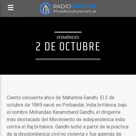
EFEMÉRIDES
2 DE OCTUBRE
Ciento cincuenta años de Mahatma Gandhi. El 2 de
octubre de 1869 nació en Porbandar, India británica, bajo
el nombre Mohandas Karamchand Gandhi, el dirigente
más destacado del Movimiento de independencia indio
contra el Raj británico. Gandhi luchó a partir de la práctica
de la desobediencia civil no violenta y fue además de