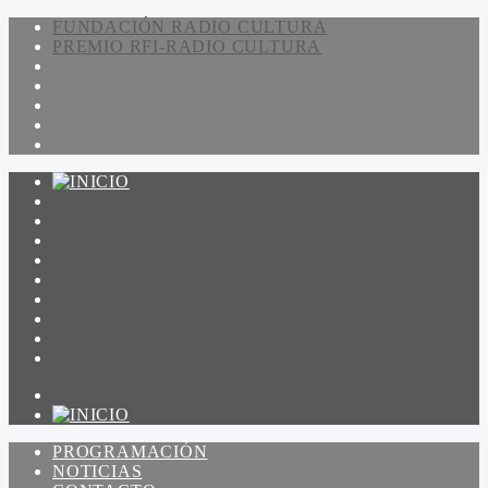
FUNDACIÓN RADIO CULTURA
PREMIO RFI-RADIO CULTURA
PROGRAMACIÓN
NOTICIAS
CONTACTO
QUIENES SOMOS
IR A AMADEUS
ON DEMAND
ESCUCHAR
VER
PROGRAMACIÓN
NOTICIAS