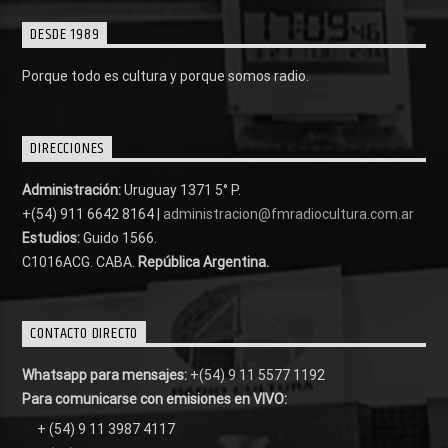
DESDE 1989
Porque todo es cultura y porque somos radio.
DIRECCIONES
Administración:
Uruguay 1371 5° P.
+(54) 911 6642 8164 |
administracion@fmradiocultura.com.ar
Estudios:
Guido 1566.
C1016ACG
. CABA.
República Argentina.
CONTACTO DIRECTO
Whatsapp para mensajes:
+(54) 9 11 5577 1192
Para comunicarse con emisiones en VIVO:
+ (54) 9 11 3987 4117