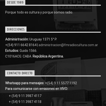
DESDE 1989
Porque todo es cultura y porque somos radio.
DIRECCIONES
Administración:
Uruguay 1371 5° P.
+(54) 911 6642 8164 |
administracion@fmradiocultura.com.ar
Estudios:
Guido 1566.
C1016ACG
. CABA.
República Argentina.
CONTACTO DIRECTO
Whatsapp para mensajes:
+(54) 9 11 5577 1192
Para comunicarse con emisiones en VIVO:
+ (54) 9 11 3987 4117
+ (54) 9 11 3987 4118