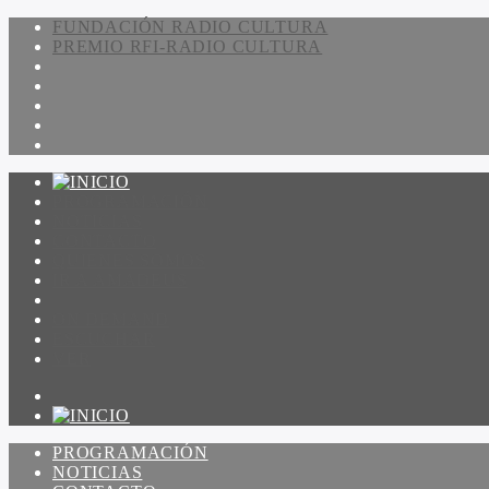
FUNDACIÓN RADIO CULTURA
PREMIO RFI-RADIO CULTURA
PROGRAMACIÓN
NOTICIAS
CONTACTO
QUIENES SOMOS
IR A AMADEUS
ON DEMAND
ESCUCHAR
VER
PROGRAMACIÓN
NOTICIAS