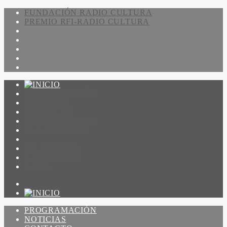
FUNDACIÓN RADIO CULTURA
PREMIO RFI-RADIO CULTURA
PROGRAMACIÓN
NOTICIAS
CONTACTO
QUIENES SOMOS
IR A AMADEUS
ON DEMAND
ESCUCHAR
VER
PROGRAMACIÓN
NOTICIAS